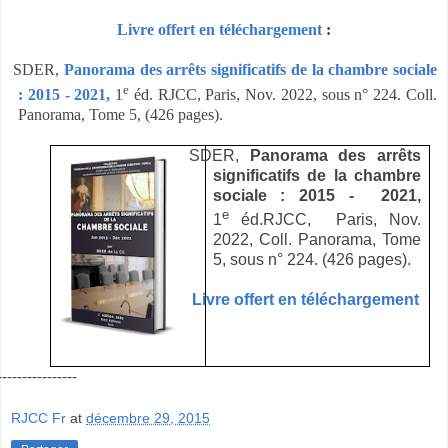
Livre offert en téléchargement
:
SDER,
Panorama des arrêts significatifs de la chambre sociale
e
: 2015 - 2021,
1
éd. RJCC, Paris, Nov. 2022, sous n° 224. Coll.
Panorama, Tome 5, (426 pages).
SDER,
Panorama des arrêts
significatifs de la chambre
sociale : 2015 - 2021,
e
1
éd.
RJCC, Paris, Nov.
2022, Coll. Panorama, Tome
5, sous n° 224. (426 pages).
Livre offert en téléchargement
----------------
RJCC Fr
at
décembre 29, 2015