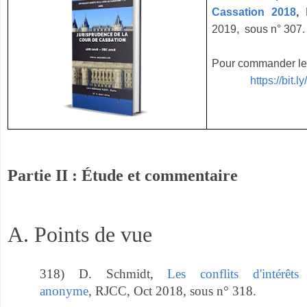
Cassation 2018
,
2019, sous n° 307.
Pour commander le 
https://bi
Partie II : Étude et commentaire
A. Points de vue
318) D. Schmidt,
Les conflits d'intérêt
anonyme
, RJCC, Oct 2018, sous n° 318.