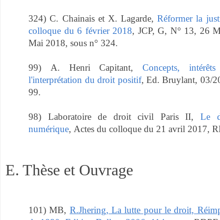
324)
C. Chainais et X. Lagarde,
Réformer la just
colloque du 6 février 2018
, JCP, G, N° 13, 26
Mai 2018, sous n° 324.
99)
A. Henri Capitant,
Concepts, intérêt
l'interprétation du droit positif
, Ed.
Bruylant, 03/2
99.
98) Laboratoire de droit civil Paris II,
Le d
numérique
, Actes du colloque du 21 avril 2017, 
E. Thèse et Ouvrage
101) MB,
R.Jhering, La lutte pour le droit, Réimp