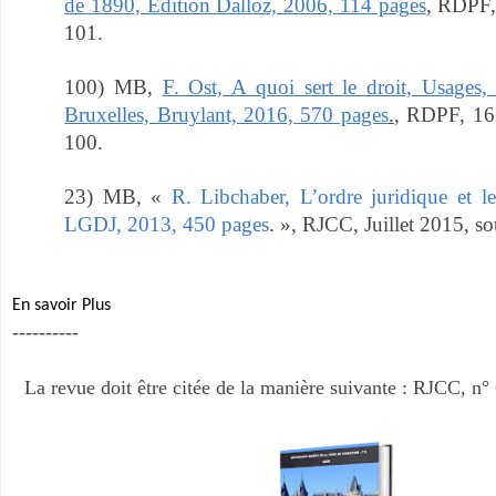
de 1890, Edition Dalloz, 2006, 114 pages
, RDPF,
101.
100) MB,
F. Ost, A quoi sert le droit, Usages, f
Bruxelles, Bruylant, 2016, 570 pages
.
, RDPF, 16
100.
23) MB, «
R. Libchaber, L’ordre juridique et le
LGDJ, 2013, 450 pages
. », RJCC, Juillet 2015, s
En savoir Plus
----------
La revue doit être citée de la manière suivante : RJCC, n°