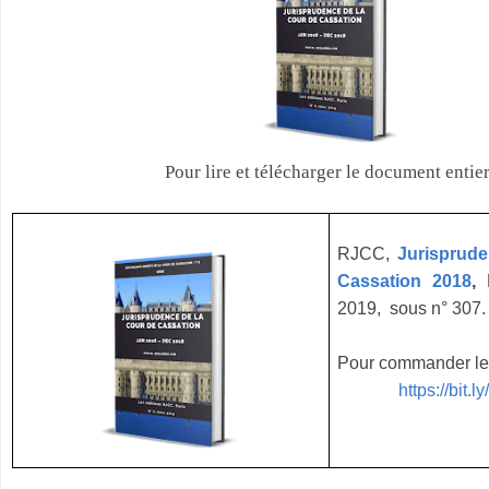
Pour lire et télécharger le document entier
RJCC,
Jurisprude
Cassation 2018
,
2019, sous n° 307.
Pour commander le 
https://bi