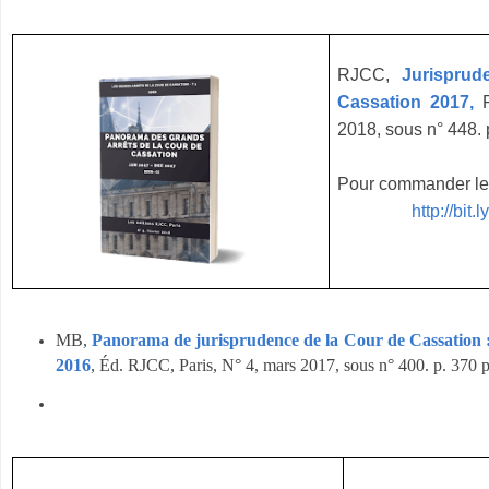
RJCC,
Jurisprude
Cassation 2017,
R
2018, sous n° 448. 
Pour commander le 
http://bit
MB,
Panorama de jurisprudence de la Cour de Cassation 
2016
, Éd. RJCC, Paris, N° 4, mars 2017, sous n° 400. p. 370 