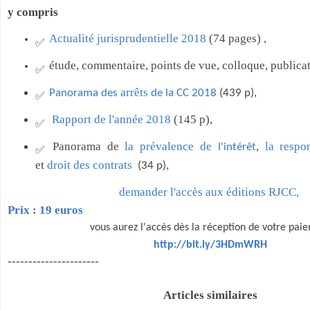
y compris
Actualité jurisprudentielle 2018
(74 pages) ,
✅
étude,
commentaire, points de vue, colloque, publica
✅
arrêts
Panorama des
de la CC 2018
(439 p),
✅
Rapport de l'année 2018
(145 p),
✅
Panorama de
la prévalence de
,
la respon
l'intérêt
✅
et
droit des contrats
(34 p),
demander l'accès aux
éditions RJCC
,
Prix : 19 euros
vous aurez l'accès dès la réception de votre pai
http://bit.ly/3HDmWRH
----------------------
Articles similaires