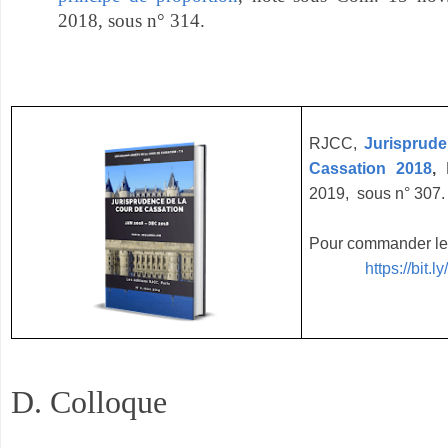
2018, sous n° 314.
RJCC,
Jurisprude
Cassation 2018
,
2019, sous n° 307.
Pour commander le 
https://bi
D. Colloque