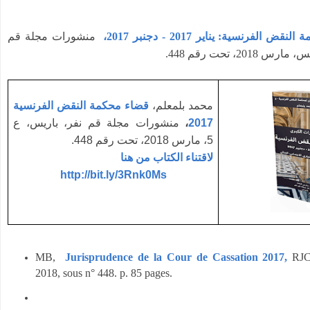
ض الفرنسية: يناير 2017 - دجنبر 2017
منشورات مجلة قم
س 2018، تحت رقم 448
محمد بلمعلم،
قضاء محكمة النقض الفرنسية
منشورات مجلة قم نفر، باريس، ع
،
2017
5، مارس 2018، تحت رقم 448.
لاقتناء الكتاب من هنا
http://bit.ly/3Rnk0Ms
MB,
Jurisprudence de la Cour de Cassation 2017,
RJCC
2018, sous n° 448. p. 85 pages.