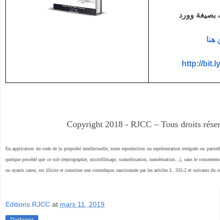
هنا
http://bit
Copyright 2018 - RJCC – Tous droits rése
En application du code de la propriété intellectuelle, toute repoduction ou représentation intégrale ou partiell
quelque procédé que ce soit (reprographie, microfilmage, scannérisation, numérisation...), sans le consenteme
ou ayants cause, est illicite et constitue une contrefaçon sanctionnée par les articles L. 335-2 et suivants du co
Editions RJCC
at
mars 11, 2019
Partager