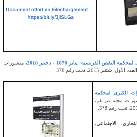
Document offert en téléchargement
https://bit.ly/3jiSLGa
مة النقض الفرنسية: يناير 1876 - دجنبر 2010
منشورات
، شتنبر 2015، تحت رقم 378
رات الكبرى لمحكمة
شورات مجلة قم نفر
لتجاري، الاجتماعي